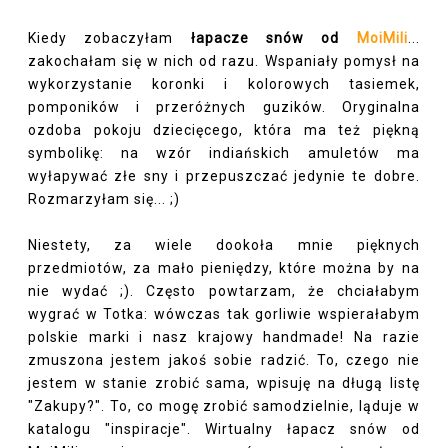
Kiedy zobaczyłam
łapacze snów od
MoiMili
...
zakochałam się w nich od razu. Wspaniały pomysł na
wykorzystanie koronki i kolorowych tasiemek,
pomponików i przeróżnych guzików. Oryginalna
ozdoba pokoju dziecięcego, która ma też piękną
symbolikę: na wzór indiańskich amuletów ma
wyłapywać złe sny i przepuszczać jedynie te dobre.
Rozmarzyłam się... ;)
Niestety, za wiele dookoła mnie pięknych
przedmiotów, za mało pieniędzy, które można by na
nie wydać ;). Często powtarzam, że chciałabym
wygrać w Totka: wówczas tak gorliwie wspierałabym
polskie marki i nasz krajowy handmade! Na razie
zmuszona jestem jakoś sobie radzić. To, czego nie
jestem w stanie zrobić sama, wpisuję na długą listę
"Zakupy?". To, co mogę zrobić samodzielnie, ląduje w
katalogu "inspiracje". Wirtualny łapacz snów od