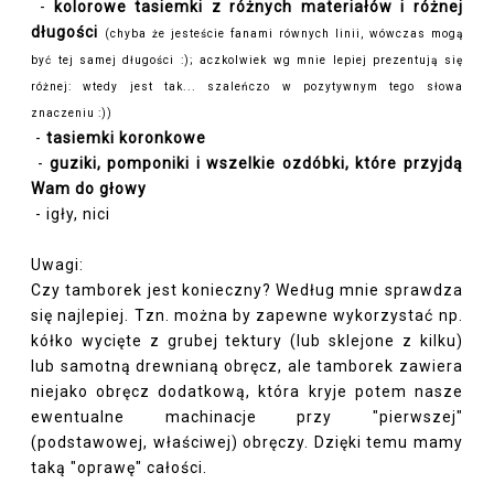
-
kolorowe tasiemki z różnych materiałów i różnej
długości
(chyba że jesteście fanami równych linii, wówczas mogą
być tej samej długości :); aczkolwiek wg mnie lepiej prezentują się
różnej: wtedy jest tak... szaleńczo w pozytywnym tego słowa
znaczeniu :))
-
tasiemki koronkowe
-
guziki, pomponiki i wszelkie ozdóbki, które przyjdą
Wam do głowy
- igły, nici
Uwagi:
Czy tamborek jest konieczny? Według mnie sprawdza
się najlepiej. Tzn. można by zapewne wykorzystać np.
kółko wycięte z grubej tektury (lub sklejone z kilku)
lub samotną drewnianą obręcz, ale tamborek zawiera
niejako obręcz dodatkową, która kryje potem nasze
ewentualne machinacje przy "pierwszej"
(podstawowej, właściwej) obręczy. Dzięki temu mamy
taką "oprawę" całości.