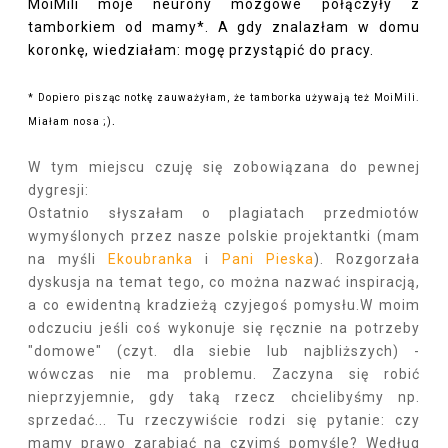
MoiMili moje neurony mózgowe połączyły z
tamborkiem od mamy*. A gdy znalazłam w domu
koronkę, wiedziałam: mogę przystąpić do pracy.
* Dopiero pisząc notkę zauważyłam, że tamborka używają też MoiMili.
.
Miałam nosa ;)
W tym miejscu czuję się zobowiązana do pewnej
dygresji:
Ostatnio słyszałam o plagiatach przedmiotów
wymyślonych przez nasze polskie projektantki (mam
na myśli
Ekoubranka
i
Pani Pieska
). Rozgorzała
dyskusja na temat tego, co można nazwać inspiracją,
a co ewidentną kradzieżą czyjegoś pomysłu.W moim
odczuciu jeśli coś wykonuje się ręcznie na potrzeby
"domowe" (czyt. dla siebie lub najbliższych) -
wówczas nie ma problemu. Zaczyna się robić
nieprzyjemnie, gdy taką rzecz chcielibyśmy np.
sprzedać... Tu rzeczywiście rodzi się pytanie: czy
mamy prawo zarabiać na czyimś pomyśle? Według