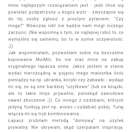
mnie najlepszym rozwiązaniem jest - jeśli chce się
powielać podpatrzony u kogoś wzór - zwyczajnie się
do tej osoby zgłosić z prostym pytaniem: "Czy
mogę?" Wówczas nikt nie będzie nam mógł niczego
zarzucić. (Nie wspomnę o tym, że najlepiej robić to, co
wymyśliło się samemu, bo to w sumie oczywistość.
;))
Jak wspominałam, pozwoliłam sobie na bezczelne
kopiowanie MoiMili, bo nie stać mnie na zakup
oryginalnego łapacza snów. Jakoś jestem w stanie
wydać nierozsądną w pojęciu mego małżonka ilość
pieniędzy na np. ubranka, kocyki czy zabawki - wydaje
mi się, że są one bardziej "użytkowe" (lub na książki,
ale to takie moje prywatne, poniekąd zawodowe
nawet zboczenie ;)). Co innego z ozdobami, których
jedyną funkcją jest np. wisieć i ozdabiać pokój. Tutaj
włącza mi się tryb kombinowania...
Łapacz zrobiłam metodą "domową" na użytek
prywatny. Nie ukrywam, skąd czerpałam inspirację.