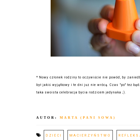
* Nowy członek rodziny to oczywiście nie powód, by zanie
był jakiś wyjątkowy i te dni już nie wrócą. Czas "po" też b
taka swoista celebracja bycia rodzicem jedynaka ;).
AUTOR:
MARTA (PANI SOWA)
DZIECI
MACIERZYŃSTWO
REFLEKS