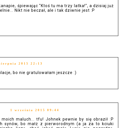
napie, śpiewając "Ktoś tu ma trzy latka!", a dzisiaj już
ie... Nikt nie beczał, ale i tak dziwnie jest :P
sierpnia 2015 22:13
ulacje, bo nie gratulowałam jeszcze :)
1 września 2015 09:44
 moich maluch... tfu! Johnek pewnie by się obraził :P
h synów, bo małż z pierworodnym (a ja za to kciuki