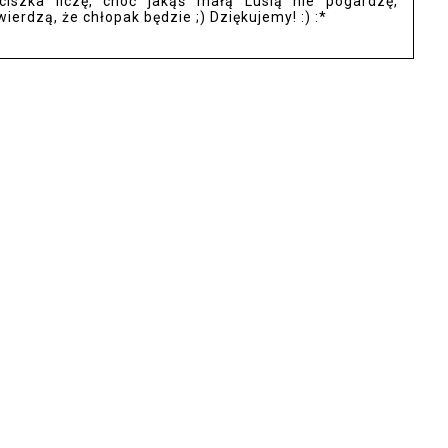
iszka liczę, choć jakąś małą Lusią nie pogardzę,
wierdzą, że chłopak będzie ;) Dziękujemy! :) :*