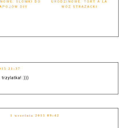
NOWE: SŁOMKI DO
URODZINOWE: TORT À LA
APOJÓW DIY
WÓZ STRAŻACKI
015 21:37
trzylatka! :)))
1 września 2015 09:42