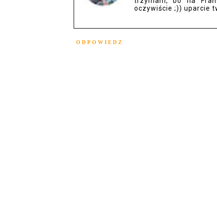
trzymam, bo na Franc
oczywiście ;)) uparcie t
ODPOWIEDZ