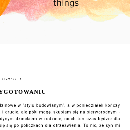
8/29/2015
ZYGOTOWANIU
odzinowe w "stylu budowlanym", a w poniedziałek kończy
no, i drugie, ale póki mogę, skupiam się na pierworodnym -
edynym dzieckiem w rodzinie, niech ten czas będzie dla
ę się po policzkach dla otrzeźwienia. To nic, że syn mi