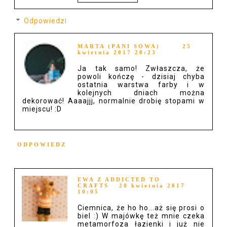
Odpowiedzi
MARTA (PANI SOWA)
25
kwietnia 2017 20:23
Ja tak samo! Zwłaszcza, że
powoli kończę - dzisiaj chyba
ostatnia warstwa farby i w
kolejnych dniach można
dekorować! Aaaajjj, normalnie drobię stopami w
miejscu! :D
ODPOWIEDZ
EWA Z ADDICTED TO
CRAFTS
28 kwietnia 2017
10:05
Ciemnica, że ho ho...aż się prosi o
biel :) W majówkę też mnie czeka
metamorfoza łazienki i już nie