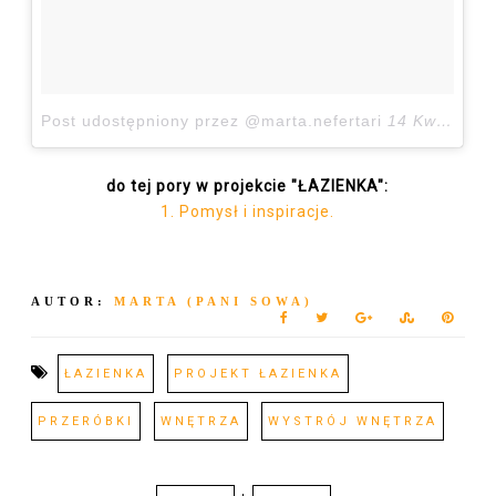
Post udostępniony przez @marta.nefertari
14 Kwi, 2017 o 1:48 PDT
do tej pory w projekcie "ŁAZIENKA":
1. Pomysł i inspiracje.
AUTOR:
MARTA (PANI SOWA)
ŁAZIENKA
PROJEKT ŁAZIENKA
PRZERÓBKI
WNĘTRZA
WYSTRÓJ WNĘTRZA