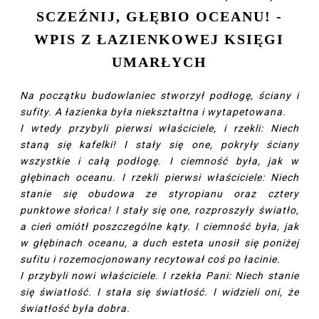
SCZEŹNIJ, GŁĘBIO OCEANU! -
WPIS Z ŁAZIENKOWEJ KSIĘGI
UMARŁYCH
Na początku budowlaniec stworzył podłogę, ściany i
sufity. A łazienka była niekształtna i wytapetowana.
I wtedy przybyli pierwsi właściciele, i rzekli: Niech
staną się kafelki! I stały się one, pokryły ściany
wszystkie i całą podłogę. I ciemność była, jak w
głębinach oceanu. I rzekli pierwsi właściciele: Niech
stanie się obudowa ze styropianu oraz cztery
punktowe słońca! I stały się one, rozproszyły światło,
a cień omiótł poszczególne kąty. I ciemność była, jak
w głębinach oceanu, a duch esteta unosił się poniżej
sufitu i rozemocjonowany recytował coś po łacinie.
I przybyli nowi właściciele. I rzekła Pani: Niech stanie
się światłość. I stała się światłość. I widzieli oni, że
światłość była dobra.