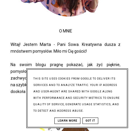
O MNIE
Witaj! Jestem Marta - Pani Sowa. Kreatywna dusza z
mnóstwem pomysłów. Miło mi Cię gościć!
Na swoim blogu pragnę pokazać, jak żyć pięknie,
pomysłowo i... prosto. Znajdziesz tutaj przedmioty, które
zachwycają, pomysły, które inspirują, a także recepty czy to
THIS SITE USES COOKIES FROM GOOGLE TO DELIVER ITS
na szybki, smaczny deser, czy na urozmaicenie przestrzeni
SERVICES AND TO ANALYZE TRAFFIC. YOUR IP ADDRESS
dookoła Ciebie. Inspirujmy się razem!
AND USER-AGENT ARE SHARED WITH GOOGLE ALONG
WITH PERFORMANCE AND SECURITY METRICS TO ENSURE
QUALITY OF SERVICE, GENERATE USAGE STATISTICS, AND
TO DETECT AND ADDRESS ABUSE.
LEARN MORE
GOT IT