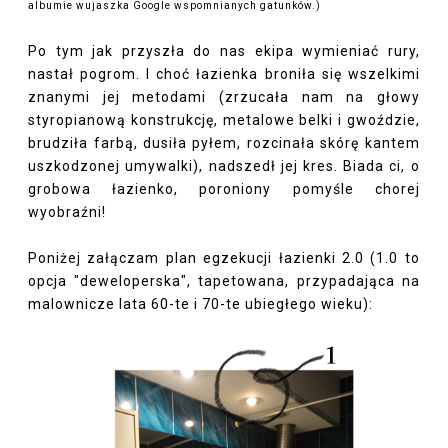
albumie wujaszka Google wspomnianych gatunków.)
Po tym jak przyszła do nas ekipa wymieniać rury,
nastał pogrom. I choć łazienka broniła się wszelkimi
znanymi jej metodami (zrzucała nam na głowy
styropianową konstrukcję, metalowe belki i gwoździe,
brudziła farbą, dusiła pyłem, rozcinała skórę kantem
uszkodzonej umywalki), nadszedł jej kres. Biada ci, o
grobowa łazienko, poroniony pomyśle chorej
wyobraźni!
Poniżej załączam plan egzekucji łazienki 2.0 (1.0 to
opcja "deweloperska", tapetowana, przypadająca na
malownicze lata 60-te i 70-te ubiegłego wieku):