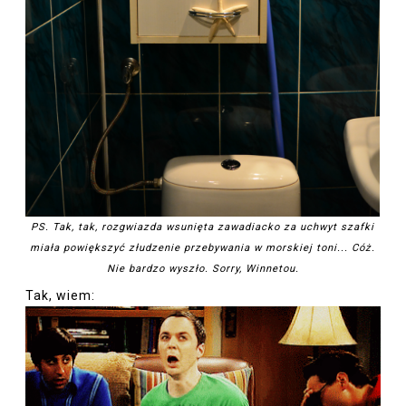
PS. Tak, tak, rozgwiazda wsunięta zawadiacko za uchwyt szafki
miała powiększyć złudzenie przebywania w morskiej toni... Cóż.
Nie bardzo wyszło. Sorry, Winnetou.
Tak, wiem: