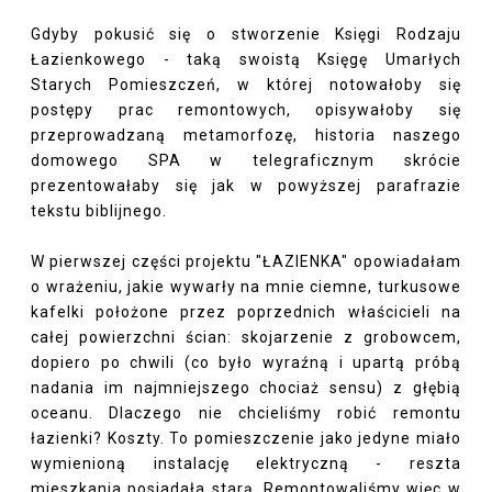
Gdyby pokusić się o stworzenie Księgi Rodzaju
Łazienkowego - taką swoistą Księgę Umarłych
Starych Pomieszczeń, w której notowałoby się
postępy prac remontowych, opisywałoby się
przeprowadzaną metamorfozę, historia naszego
domowego SPA w telegraficznym skrócie
prezentowałaby się jak w powyższej parafrazie
tekstu biblijnego.
W pierwszej części projektu "ŁAZIENKA" opowiadałam
o wrażeniu, jakie wywarły na mnie ciemne, turkusowe
kafelki położone przez poprzednich właścicieli na
całej powierzchni ścian: skojarzenie z grobowcem,
dopiero po chwili (co było wyraźną i upartą próbą
nadania im najmniejszego chociaż sensu) z głębią
oceanu. Dlaczego nie chcieliśmy robić remontu
łazienki? Koszty. To pomieszczenie jako jedyne miało
wymienioną instalację elektryczną - reszta
mieszkania posiadała starą. Remontowaliśmy więc w