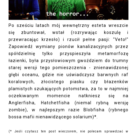
Po sześciu latach mój wewnętrzny esteta wreszcie
się zbuntował, wstał (rozrywając koszulę i
przewracając krzesło) i rzucił pełne pasji: "Veto!"
Zapowiedź wymiany pionów kanalizacyjnych przez
spółdzielnię tylko przyspieszyła metamorfozę
łazienki, była przysłowiowym gwoździem do trumny
starej wersji tego pomieszczenia - znienawidzonej
głębi oceanu, gdzie nie uświadczysz barwnych raf
koralowych, złocistego piasku czy błazenków
plamistych szukających potomstwa, za to w najmniej
oczekiwanym momencie natkniesz się na
Anglerfisha, Hatchetfisha (niemal rybną wersję
zombie), w najlepszym razie Blobfisha (rybnego
bossa mafii nienawidzącego solarium)*.
(* Jeśli czytasz ten post wieczorem, nie polecam sprawdzać w