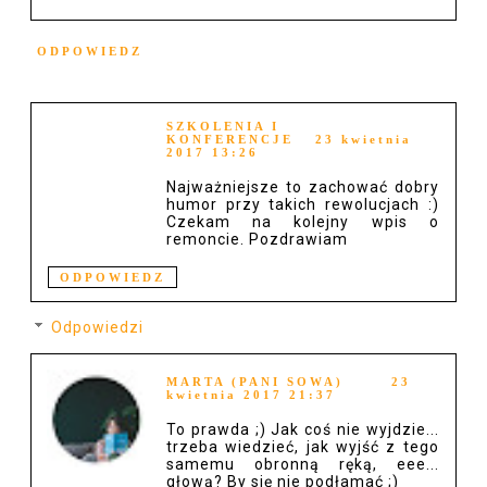
ODPOWIEDZ
SZKOLENIA I
KONFERENCJE
23 kwietnia
2017 13:26
Najważniejsze to zachować dobry
humor przy takich rewolucjach :)
Czekam na kolejny wpis o
remoncie. Pozdrawiam
ODPOWIEDZ
Odpowiedzi
MARTA (PANI SOWA)
23
kwietnia 2017 21:37
To prawda ;) Jak coś nie wyjdzie...
trzeba wiedzieć, jak wyjść z tego
samemu obronną ręką, eee...
głową? By się nie podłamać ;)