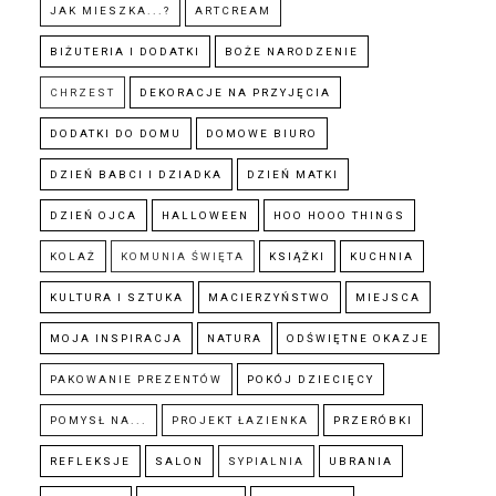
JAK MIESZKA...?
ARTCREAM
BIŻUTERIA I DODATKI
BOŻE NARODZENIE
CHRZEST
DEKORACJE NA PRZYJĘCIA
DODATKI DO DOMU
DOMOWE BIURO
DZIEŃ BABCI I DZIADKA
DZIEŃ MATKI
DZIEŃ OJCA
HALLOWEEN
HOO HOOO THINGS
KOLAŻ
KOMUNIA ŚWIĘTA
KSIĄŻKI
KUCHNIA
KULTURA I SZTUKA
MACIERZYŃSTWO
MIEJSCA
MOJA INSPIRACJA
NATURA
ODŚWIĘTNE OKAZJE
PAKOWANIE PREZENTÓW
POKÓJ DZIECIĘCY
POMYSŁ NA...
PROJEKT ŁAZIENKA
PRZERÓBKI
REFLEKSJE
SALON
SYPIALNIA
UBRANIA