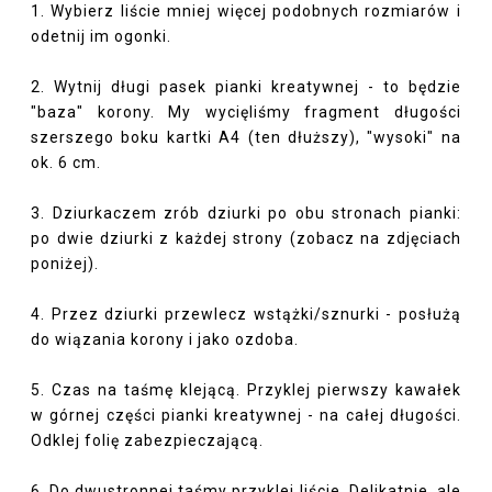
1. Wybierz liście mniej więcej podobnych rozmiarów i
odetnij im ogonki.
2. Wytnij długi pasek pianki kreatywnej - to będzie
"baza" korony. My wycięliśmy fragment długości
szerszego boku kartki A4 (ten dłuższy), "wysoki" na
ok. 6 cm.
3. Dziurkaczem zrób dziurki po obu stronach pianki:
po dwie dziurki z każdej strony (zobacz na zdjęciach
poniżej).
4. Przez dziurki przewlecz wstążki/sznurki - posłużą
do wiązania korony i jako ozdoba.
5. Czas na taśmę klejącą. Przyklej pierwszy kawałek
w górnej części pianki kreatywnej - na całej długości.
Odklej folię zabezpieczającą.
6. Do dwustronnej taśmy przyklej liście. Delikatnie, ale