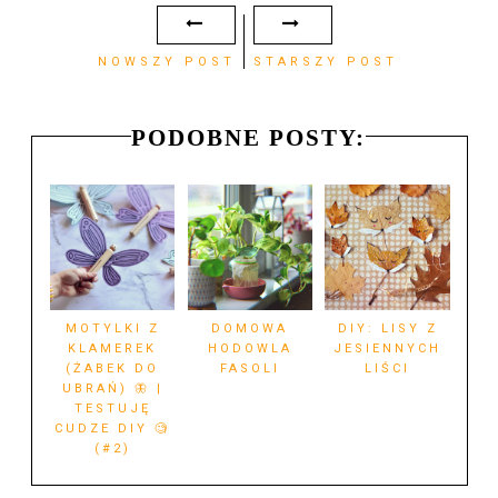
NOWSZY POST
STARSZY POST
PODOBNE POSTY:
MOTYLKI Z
DOMOWA
DIY: LISY Z
KLAMEREK
HODOWLA
JESIENNYCH
(ŻABEK DO
FASOLI
LIŚCI
UBRAŃ) 🦋 |
TESTUJĘ
CUDZE DIY 🧐
(#2)