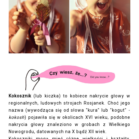
Kokosznik
(lub kiczka) to kobiece nakrycie głowy w
regionalnych, ludowych strojach Rosjanek. Choć jego
nazwa (wywodząca się od słowa "kura" lub "kogut" -
kokosh
) pojawiła się w okolicach XVI wieku, podobne
nakrycia głowy znaleziono w grobach z Wielkiego
Nowogrodu, datowanych na X bądź XII wiek.
Kokoszniki mogą mieć różne wielkości i kształty,