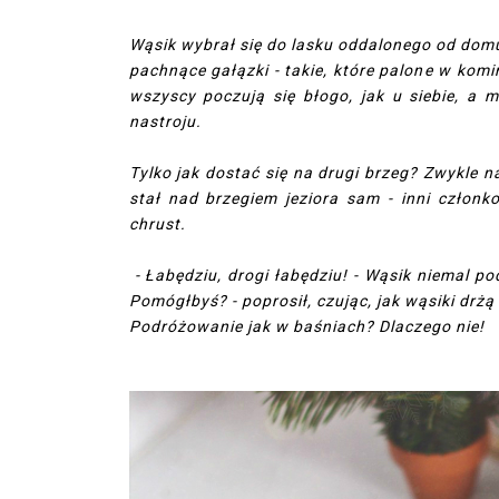
Wąsik wybrał się do lasku oddalonego od domu 
pachnące gałązki - takie, które palone w ko
wszyscy poczują się błogo, jak u siebie, a 
nastroju.
Tylko jak dostać się na drugi brzeg? Zwykle n
stał nad brzegiem jeziora sam - inni członko
chrust.
- Łabędziu, drogi łabędziu! - Wąsik niemal pod
Pomógłbyś? - poprosił, czując, jak wąsiki drżą
Podróżowanie jak w baśniach? Dlaczego nie!