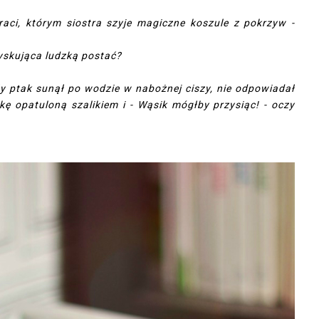
aci, którym siostra szyje magiczne koszule z pokrzyw -
zyskująca ludzką postać?
ały ptak sunął po wodzie w nabożnej ciszy, nie odpowiadał
kę opatuloną szalikiem i - Wąsik mógłby przysiąc! - oczy