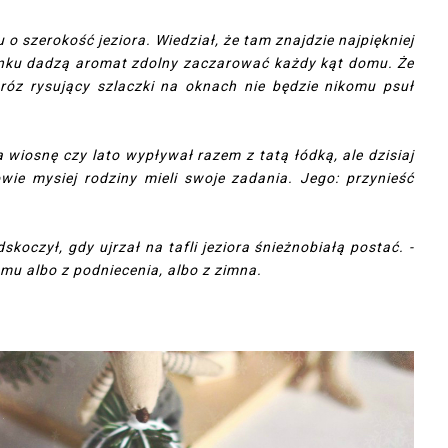
o szerokość jeziora. Wiedział, że tam znajdzie najpiękniej
minku dadzą aromat zdolny zaczarować każdy kąt domu. Że
mróz rysujący szlaczki na oknach nie będzie nikomu psuł
a wiosnę czy lato wypływał razem z tatą łódką, ale dzisiaj
wie mysiej rodziny mieli swoje zadania. Jego: przynieść
skoczył, gdy ujrzał na tafli jeziora śnieżnobiałą postać. -
 mu albo z podniecenia, albo z zimna.