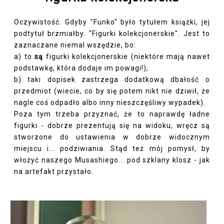
Oczywistość. Gdyby "Funko" było tytułem książki, jej
podtytuł brzmiałby: "Figurki kolekcjonerskie". Jest to
zaznaczane niemal wszędzie, bo:
a) to
są
figurki kolekcjonerskie (niektóre mają nawet
podstawkę, która dodaje im powagi!),
b) taki dopisek zastrzega dodatkową dbałość o
przedmiot (wiecie, co by się potem nikt nie dziwił, że
nagle coś odpadło albo inny nieszczęśliwy wypadek).
Poza tym trzeba przyznać, że to naprawdę ładne
figurki - dobrze prezentują się na widoku, wręcz są
stworzone do ustawienia w dobrze widocznym
miejscu i... podziwiania. Stąd też mój pomysł, by
włożyć naszego Musashiego... pod szklany klosz - jak
na artefakt przystało.