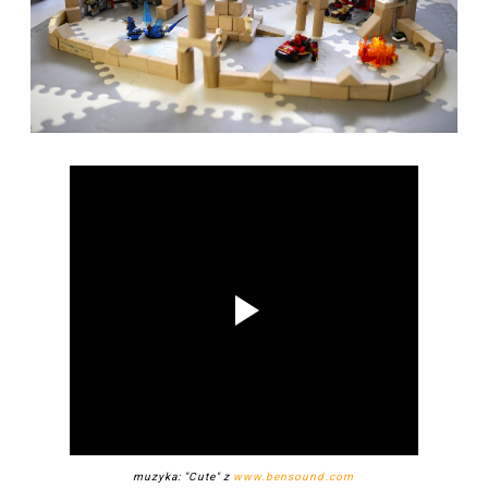
muzyka: "Cute" z
www.bensound.com