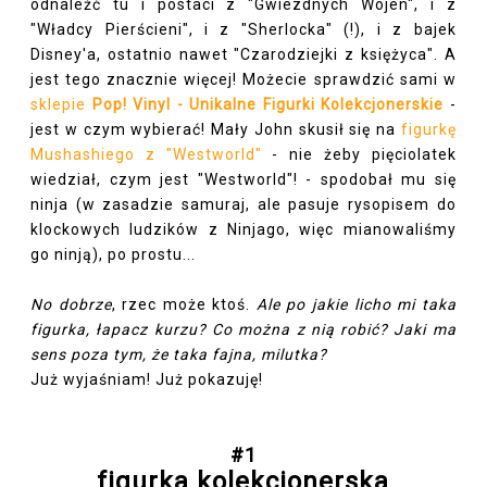
odnaleźć tu i postaci z "Gwiezdnych Wojen", i z
"Władcy Pierścieni", i z "Sherlocka" (!), i z bajek
Disney'a, ostatnio nawet "Czarodziejki z księżyca". A
jest tego znacznie więcej! Możecie sprawdzić sami w
sklepie
Pop! Vinyl - Unikalne Figurki Kolekcjonerskie
-
jest w czym wybierać! Mały John skusił się na
figurkę
Mushashiego z "Westworld"
- nie żeby pięciolatek
wiedział, czym jest "Westworld"! - spodobał mu się
ninja (w zasadzie samuraj, ale pasuje rysopisem do
klockowych ludzików z Ninjago, więc mianowaliśmy
go ninją), po prostu...
No dobrze
, rzec może ktoś.
Ale po jakie licho mi taka
figurka, łapacz kurzu? Co można z nią robić? Jaki ma
sens poza tym, że taka fajna, milutka?
Już wyjaśniam! Już pokazuję!
#1
figurka kolekcjonerska