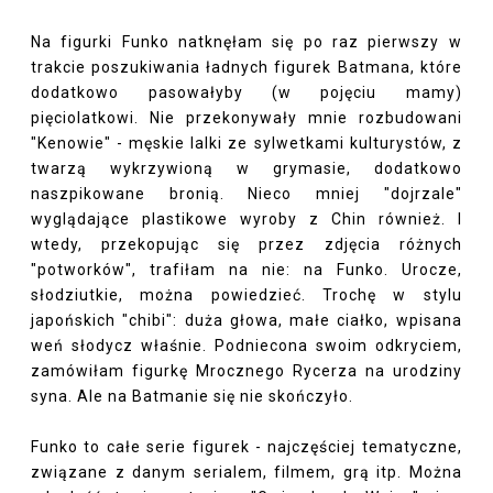
Na figurki Funko natknęłam się po raz pierwszy w
trakcie poszukiwania ładnych figurek Batmana, które
dodatkowo pasowałyby (w pojęciu mamy)
pięciolatkowi. Nie przekonywały mnie rozbudowani
"Kenowie" - męskie lalki ze sylwetkami kulturystów, z
twarzą wykrzywioną w grymasie, dodatkowo
naszpikowane bronią. Nieco mniej "dojrzale"
wyglądające plastikowe wyroby z Chin również. I
wtedy, przekopując się przez zdjęcia różnych
"potworków", trafiłam na nie: na Funko. Urocze,
słodziutkie, można powiedzieć. Trochę w stylu
japońskich "chibi": duża głowa, małe ciałko, wpisana
weń słodycz właśnie. Podniecona swoim odkryciem,
zamówiłam figurkę Mrocznego Rycerza na urodziny
syna. Ale na Batmanie się nie skończyło.
Funko to całe serie figurek - najczęściej tematyczne,
związane z danym serialem, filmem, grą itp. Można