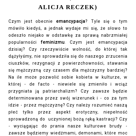
ALICJA RECZEK)
Czym jest obecnie
emancypacja
? Tyle się o tym
mówiło kiedyś, a jednak wydaje mi się, że słowo to
odeszło niejako w odstawkę za sprawą nabrzmiałej
popularności
feminizmu
. Czym jest emancypacja
dzisiaj? Czy rzeczywiście wolność, do której tak
dążyłyśmy, nie sprowadziła się do naszego zrzucenia
ciuszków, rezygnacji z powierzchowności, stawania
się mężczyzną czy czasem dla mężczyzny bardziej?
Na ile może pozwolić sobie kobieta w kulturze, w
której - de facto - niewiele się zmieniło i wciąż
przygniata ją patriarchalizm? Czy zawsze będzie
determinowana przez swój wizerunek i - co za tym
idzie - przez mężczyznę? Czy należy rozumieć naszą
płeć tylko przez aspekt erotyczny, niepełność
sprowadzoną do uczynionej bożą ręką kastracji? Czy
- wyciągając do prania nasze kulturowe brudy -
zawsze będziemy wiedźmami, demonami, które moc