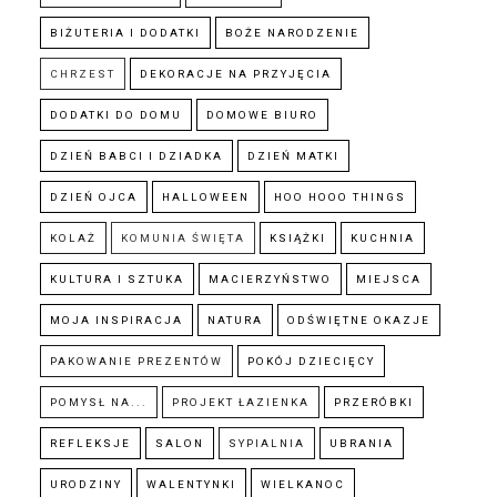
BIŻUTERIA I DODATKI
BOŻE NARODZENIE
CHRZEST
DEKORACJE NA PRZYJĘCIA
DODATKI DO DOMU
DOMOWE BIURO
DZIEŃ BABCI I DZIADKA
DZIEŃ MATKI
DZIEŃ OJCA
HALLOWEEN
HOO HOOO THINGS
KOLAŻ
KOMUNIA ŚWIĘTA
KSIĄŻKI
KUCHNIA
KULTURA I SZTUKA
MACIERZYŃSTWO
MIEJSCA
MOJA INSPIRACJA
NATURA
ODŚWIĘTNE OKAZJE
PAKOWANIE PREZENTÓW
POKÓJ DZIECIĘCY
POMYSŁ NA...
PROJEKT ŁAZIENKA
PRZERÓBKI
REFLEKSJE
SALON
SYPIALNIA
UBRANIA
URODZINY
WALENTYNKI
WIELKANOC