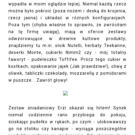
wypadła w moim oglądzie lepiej. Niemal każdą rzecz
można było pokroić (poza nożem i deską do krojenia,
rzecz jasna) i układać w różnych konfiguracjach.
Poza tym (chyba właśnie to sprawiło, że zwróciłam
na tę firmę uwagę), mają w ofercie zestawy
odwzorowujące w drewnie kultowe produkty;
znajdziemy tu m.in. słoik Nutelli, herbaty Teekanne,
deserki Monte, cukierki Nimm2 czy - mój totalny
faworyt - pudełeczko Toffifee. Prócz tego cukier w
kostkach, opakowanie jajek (Jak prawdziwe!), oliwę z
oliwek, tabliczki czekolady, mozzarellę z pomidorami
w puszcze... Zawrót głowy!
Zestaw śniadaniowy Erzi okazał się hitem! Synek
niemal codziennie rano przybiega do pokoju,
ściskając pudełko w rękach, po czym - ulokowawszy
go na stoliku czy kanapie - wyciąga poszczególne