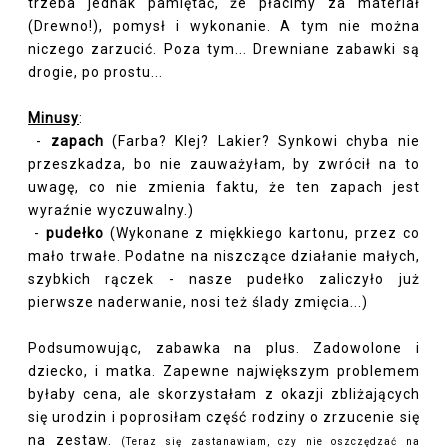
trzeba jednak pamiętać, że płacimy za materiał
(Drewno!), pomysł i wykonanie. A tym nie można
niczego zarzucić. Poza tym... Drewniane zabawki są
drogie, po prostu...
Minusy
:
-
zapach
(Farba? Klej? Lakier? Synkowi chyba nie
przeszkadza, bo nie zauważyłam, by zwrócił na to
uwagę, co nie zmienia faktu, że ten zapach jest
wyraźnie wyczuwalny.)
-
pudełko
(Wykonane z miękkiego kartonu, przez co
mało trwałe. Podatne na niszczące działanie małych,
szybkich rączek - nasze pudełko zaliczyło już
pierwsze naderwanie, nosi też ślady zmięcia...)
Podsumowując, zabawka na plus. Zadowolone i
dziecko, i matka. Zapewne największym problemem
byłaby cena, ale skorzystałam z okazji zbliżających
się urodzin i poprosiłam część rodziny o zrzucenie się
na zestaw.
(Teraz się zastanawiam, czy nie oszczędzać na