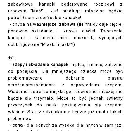
zabawkowe kanapki podarowane rodzicowi z
uroczym "Maś!"... Już niedługo młodzian będzie
potrafił sam zrobić sobie kanapkę!
- chyba najważniejsze:
zabawa
(Ile frajdy daje cięcie,
ponowne składanie i znowu cięcie! Tworzenie
kanapek i karmienie nimi maskotek, wydających
dubbingowane "Mlask, mlask!"!)
+/-
-
rzepy i składanie kanapek
- i plus, i minus, zależnie
od podejścia. Dla mniejszego dziecka może być
problematyczne dobranie plastra
sera/salami/pomidora z odpowiednim rzepem.
Wiadomo: ostre do miękkiego i odwrotnie, inaczej nie
będzie się trzymało. Może to być jednak świetny
przyczynek do nauki posługiwania się rzepami
właśnie. Starsze dziecko nie będzie już miało takich
problemów.
-
cena
- dla jednych za wysoka, dla innych w sam raz;