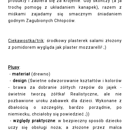
produkty i zabiera się za krojenie. Gdy skończy (a ja
trochę pomogę z układaniem kanapek), razem z
miśkami zajadamy się smacznym śniadaniem
godnym Zagubionych Chłopców.
Ciekawostka/trik
: środkowy plasterek salami złożony
z pomidorem wygląda jak plaster mozzarelli! ;)
Plusy
:
-
materiał
(drewno)
-
design
(Świetne odwzorowanie kształtów i kolorów
- brawa za dobranie żółtych rzepów do jajek -
świetnie tworzą żółtka! Realistyczne, ale nie
pozbawione uroku zabawek dla dzieci. Wykonane z
dbałością o szczegóły, bardzo porządnie, po
niemiecku, chciałoby się powiedzieć ;))
-
względy praktyczne
: w bezpieczny sposób dziecko
uczy się obsługi noża; a złożone przez malca