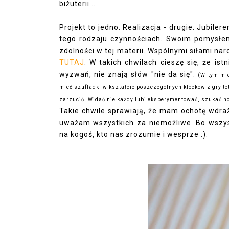
biżuterii...
Projekt to jedno. Realizacja - drugie. Jubiler
tego rodzaju czynnościach. Swoim pomysłem 
zdolności w tej materii. Wspólnymi siłami nar
TUTAJ
. W takich chwilach cieszę się, że ist
wyzwań, nie znają słów "nie da się".
(W tym mi
mieć szufladki w kształcie poszczególnych klocków z gry tet
zarzucić. Widać nie każdy lubi eksperymentować, szukać now
Takie chwile sprawiają, że mam ochotę wdraża
uważam wszystkich za niemożliwe. Bo wszys
na kogoś, kto nas zrozumie i wesprze :).