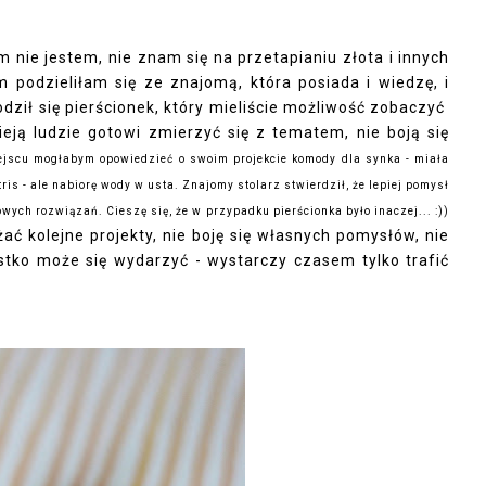
em nie jestem, nie znam się na przetapianiu złota i innych
podzieliłam się ze znajomą, która posiada i wiedzę, i
odził się pierścionek, który mieliście możliwość zobaczyć
nieją ludzie gotowi zmierzyć się z tematem, nie boją się
ejscu mogłabym opowiedzieć o swoim projekcie komody dla synka - miała
ris - ale nabiorę wody w usta. Znajomy stolarz stwierdził, że lepiej pomysł
ych rozwiązań. Cieszę się, że w przypadku pierścionka było inaczej... :))
ć kolejne projekty, nie boję się własnych pomysłów, nie
tko może się wydarzyć - wystarczy czasem tylko trafić