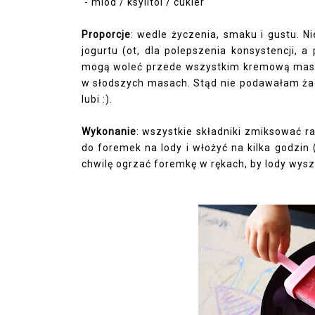
- miód / ksylitol / cukier
Proporcje
: wedle życzenia, smaku i gustu. N
jogurtu (ot, dla polepszenia konsystencji,
mogą woleć przede wszystkim kremową masę. 
w słodszych masach. Stąd nie podawałam żadny
lubi :).
Wykonanie
: wszystkie składniki zmiksować ra
do foremek na lody i włożyć na kilka godzin 
chwilę ogrzać foremkę w rękach, by lody wys