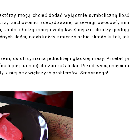
iektórzy mogą chcieć dodać wyłącznie symboliczną ilość
 a przy zachowaniu zdecydowanej przewagi owoców), inni
Jedni słodzą mniej i wolą kwaśniejsze, drudzy gustują
ch ilości, niech każdy zmiesza sobie składniki tak, jak
zem, do otrzymania jednolitej i gładkiej masy. Przelać ją
(najlepiej na noc) do zamrażalnika. Przed wyciągnięciem
zły z niej bez większych problemów. Smacznego!