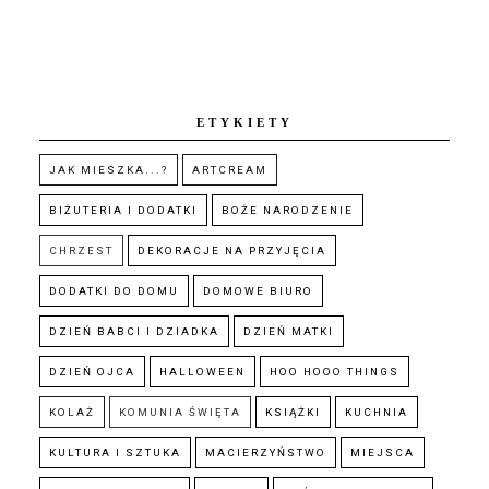
ETYKIETY
JAK MIESZKA...?
ARTCREAM
BIŻUTERIA I DODATKI
BOŻE NARODZENIE
CHRZEST
DEKORACJE NA PRZYJĘCIA
DODATKI DO DOMU
DOMOWE BIURO
DZIEŃ BABCI I DZIADKA
DZIEŃ MATKI
DZIEŃ OJCA
HALLOWEEN
HOO HOOO THINGS
KOLAŻ
KOMUNIA ŚWIĘTA
KSIĄŻKI
KUCHNIA
KULTURA I SZTUKA
MACIERZYŃSTWO
MIEJSCA