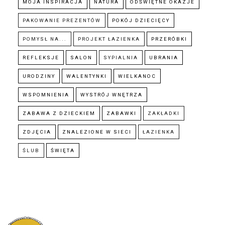
MOJA INSPIRACJA
NATURA
ODŚWIĘTNE OKAZJE
PAKOWANIE PREZENTÓW
POKÓJ DZIECIĘCY
POMYSŁ NA...
PROJEKT ŁAZIENKA
PRZERÓBKI
REFLEKSJE
SALON
SYPIALNIA
UBRANIA
URODZINY
WALENTYNKI
WIELKANOC
WSPOMNIENIA
WYSTRÓJ WNĘTRZA
ZABAWA Z DZIECKIEM
ZABAWKI
ZAKŁADKI
ZDJĘCIA
ZNALEZIONE W SIECI
ŁAZIENKA
ŚLUB
ŚWIĘTA