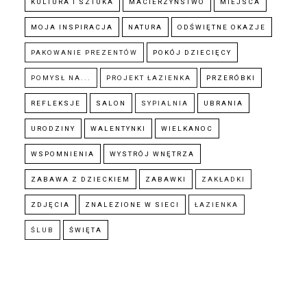
KULTURA I SZTUKA
MACIERZYŃSTWO
MIEJSCA
MOJA INSPIRACJA
NATURA
ODŚWIĘTNE OKAZJE
PAKOWANIE PREZENTÓW
POKÓJ DZIECIĘCY
POMYSŁ NA...
PROJEKT ŁAZIENKA
PRZERÓBKI
REFLEKSJE
SALON
SYPIALNIA
UBRANIA
URODZINY
WALENTYNKI
WIELKANOC
WSPOMNIENIA
WYSTRÓJ WNĘTRZA
ZABAWA Z DZIECKIEM
ZABAWKI
ZAKŁADKI
ZDJĘCIA
ZNALEZIONE W SIECI
ŁAZIENKA
ŚLUB
ŚWIĘTA