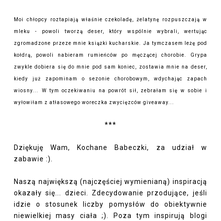
Moi chłopcy roztapiają właśnie czekoladę, żelatynę rozpuszczają w
mleku - powoli tworzą deser, który wspólnie wybrali, wertując
zgromadzone przeze mnie książki kucharskie. Ja tymczasem leżę pod
kołdrą, powoli nabieram rumieńców po męczącej chorobie. Grypa
zwykle dobiera się do mnie pod sam koniec, zostawia mnie na deser,
kiedy już zapominam o sezonie chorobowym, wdychając zapach
wiosny...
W tym oczekiwaniu na powrót sił, zebrałam się w sobie i
wyłowiłam z atłasowego woreczka zwycięzców giveaway...
***
Dziękuję Wam, Kochane Babeczki, za udział w
zabawie :).
Naszą największą (najczęściej wymienianą) inspiracją
okazały się... dzieci. Zdecydowanie przodujące, jeśli
idzie o stosunek liczby pomysłów do obiektywnie
niewielkiej masy ciała ;). Poza tym inspirują blogi