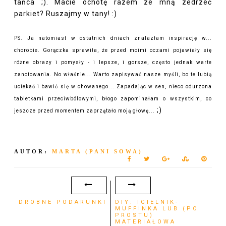
tańca ;). Macie ochotę razem ze mną zedrzeć
parkiet? Ruszajmy w tany! :)
PS. Ja natomiast w ostatnich dniach znalazłam inspirację w...
chorobie. Gorączka sprawiła, że przed moimi oczami pojawiały się
różne obrazy i pomysły - i lepsze, i gorsze, często jednak warte
zanotowania. No właśnie... Warto zapisywać nasze myśli, bo te lubią
uciekać i bawić się w chowanego... Zapadając w sen, nieco odurzona
tabletkami przeciwbólowymi, błogo zapominałam o wszystkim, co
;)
jeszcze przed momentem zaprzątało moją głowę...
AUTOR:
MARTA (PANI SOWA)
DROBNE PODARUNKI
DIY: IGIELNIK-
MUFFINKA LUB (PO
PROSTU)
MATERIAŁOWA