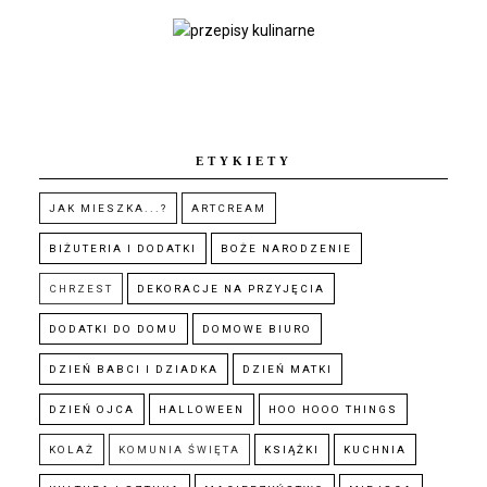
ETYKIETY
JAK MIESZKA...?
ARTCREAM
BIŻUTERIA I DODATKI
BOŻE NARODZENIE
CHRZEST
DEKORACJE NA PRZYJĘCIA
DODATKI DO DOMU
DOMOWE BIURO
DZIEŃ BABCI I DZIADKA
DZIEŃ MATKI
DZIEŃ OJCA
HALLOWEEN
HOO HOOO THINGS
KOLAŻ
KOMUNIA ŚWIĘTA
KSIĄŻKI
KUCHNIA