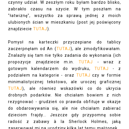
czynny udział. W zeszłym roku byłam bardzo blisko,
zabrakło czasu na szycie. W tym poszłam na
"łatwiznę", wszystko za sprawą jednej z moich
ulubionych ścian w mieszkaniu (post jej poświęcony
znajdziecie
TUTAJ
).
Pomysł na karteczki przyczepiane do tablicy
zaczerpnęłam od An (
TUTAJ
), ale zmodyfikowałam.
Znalazły się tam nie tylko zadania do wykonania (ich
propozycje znajdziecie m.in.
TUTAJ
- wraz z
gotowym kalendarzem do wydruku,
TUTAJ
- z
podziałem na kategorie - oraz
TUTAJ
czy w formie
minimalistycznej tekstowo, ale uroczej graficznej
TUTAJ
), ale również wskazówki co do ukrycia
drobnych podarków. Nie chciałam bowiem z nich
rezygnować - grudzień co prawda obfituje w okazje
do obdarowywania się, ale nie chciałam zabierać
dzieciom frajdy... Jeszcze gdy przypomnę sobie
radość z zabawy à la Sherlock Holmes, jaką
zaserwował mi na urodziny kilka lat temu małżonek...