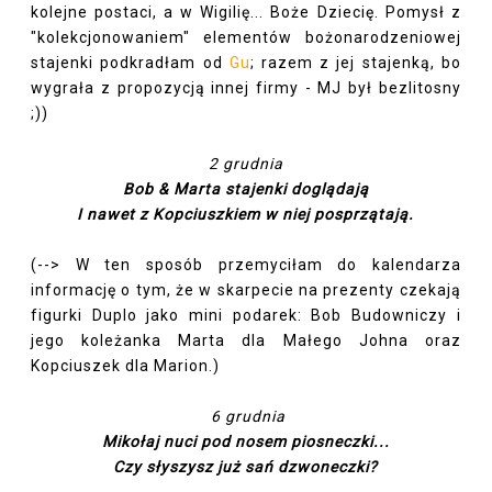
kolejne postaci, a w Wigilię... Boże Dziecię. Pomysł z
"kolekcjonowaniem" elementów bożonarodzeniowej
stajenki podkradłam od
Gu
; razem z jej stajenką, bo
wygrała z propozycją innej firmy - MJ był bezlitosny
;))
2 grudnia
Bob & Marta stajenki doglądają
I nawet z Kopciuszkiem w niej posprzątają.
(--> W ten sposób przemyciłam do kalendarza
informację o tym, że w skarpecie na prezenty czekają
figurki Duplo jako mini podarek: Bob Budowniczy i
jego koleżanka Marta dla Małego Johna oraz
Kopciuszek dla Marion.)
6 grudnia
Mikołaj nuci pod nosem piosneczki...
Czy słyszysz już sań dzwoneczki?