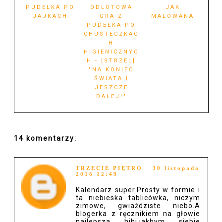
PUDEŁKA PO
ODLOTOWA
JAK
JAJKACH
GRA Z
MALOWANA
PUDEŁKA PO
CHUSTECZKAC
H
HIGIENICZNYC
H - [STRZEL]
"NA KONIEC
ŚWIATA I
JESZCZE
DALEJ!"
14 komentarzy:
TRZECIE PIĘTRO
30 listopada
2016 12:49
Kalendarz super.Prosty w formie i
ta niebieska tablicówka, niczym
zimowe, gwiaździste niebo.A
blogerka z ręcznikiem na głowie
najlepsza hihi,jakbym siebie