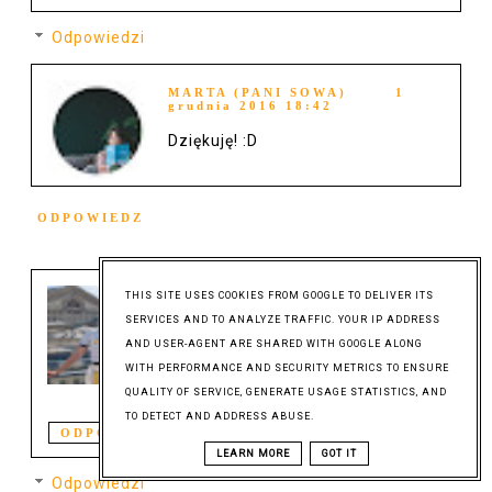
Odpowiedzi
MARTA (PANI SOWA)
1
grudnia 2016 18:42
Dziękuję! :D
ODPOWIEDZ
DOMOWY ZAKĄTEK
3 grudnia
THIS SITE USES COOKIES FROM GOOGLE TO DELIVER ITS
2016 00:00
SERVICES AND TO ANALYZE TRAFFIC. YOUR IP ADDRESS
Jestem z Ciebie dumna!
AND USER-AGENT ARE SHARED WITH GOOGLE ALONG
Fantastyczny pomysł, a
WITH PERFORMANCE AND SECURITY METRICS TO ENSURE
rymowanki wymiatają!
Pozdrawiam cieplutko!
QUALITY OF SERVICE, GENERATE USAGE STATISTICS, AND
TO DETECT AND ADDRESS ABUSE.
ODPOWIEDZ
LEARN MORE
GOT IT
Odpowiedzi