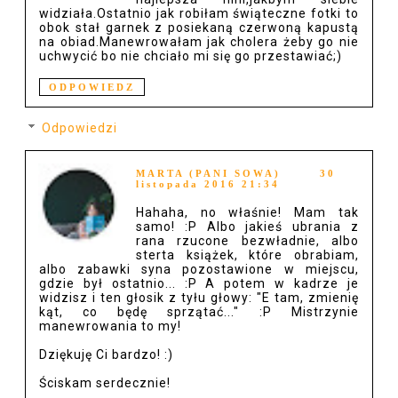
widziała.Ostatnio jak robiłam świąteczne fotki to
obok stał garnek z posiekaną czerwoną kapustą
na obiad.Manewrowałam jak cholera żeby go nie
uchwycić bo nie chciało mi się go przestawiać;)
ODPOWIEDZ
Odpowiedzi
MARTA (PANI SOWA)
30
listopada 2016 21:34
Hahaha, no właśnie! Mam tak
samo! :P Albo jakieś ubrania z
rana rzucone bezwładnie, albo
sterta książek, które obrabiam,
albo zabawki syna pozostawione w miejscu,
gdzie był ostatnio... :P A potem w kadrze je
widzisz i ten głosik z tyłu głowy: "E tam, zmienię
kąt, co będę sprzątać..." :P Mistrzynie
manewrowania to my!
Dziękuję Ci bardzo! :)
Ściskam serdecznie!