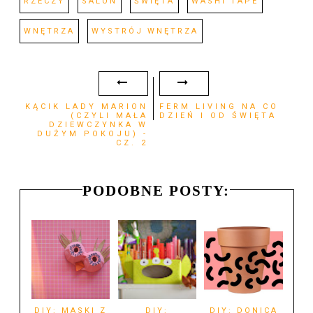
RZECZY
SALON
ŚWIĘTA
WASHI TAPE
WNĘTRZA
WYSTRÓJ WNĘTRZA
KĄCIK LADY MARION
FERM LIVING NA CO
(CZYLI MAŁA
DZIEŃ I OD ŚWIĘTA
DZIEWCZYNKA W
DUŻYM POKOJU) -
CZ. 2
PODOBNE POSTY:
DIY: MASKI Z
DIY:
DIY: DONICA