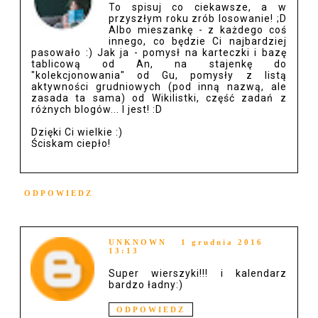
To spisuj co ciekawsze, a w
przyszłym roku zrób losowanie! ;D
Albo mieszankę - z każdego coś
innego, co będzie Ci najbardziej
pasowało :) Jak ja - pomysł na karteczki i bazę
tablicową od An, na stajenkę do
"kolekcjonowania" od Gu, pomysły z listą
aktywności grudniowych (pod inną nazwą, ale
zasada ta sama) od Wikilistki, część zadań z
różnych blogów... I jest! :D
Dzięki Ci wielkie :)
Ściskam ciepło!
ODPOWIEDZ
UNKNOWN
1 grudnia 2016
13:13
Super wierszyki!!! i kalendarz
bardzo ładny:)
ODPOWIEDZ