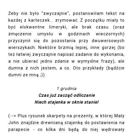
Żeby nie było "zwyczajnie", postanowiłam tekst na
każdej z karteczek... zrymować. Z początku miały to
być elokwentne limeryki, ale brak czasu (oraz
zmęczenie umysłu w godzinach wieczornych)
przyczynił się do pozostania przy dwuwersowych
wierszykach. Niektóre brzmią lepiej, inne gorzej (bo
też łatwiej zwyczajnie napisać zadanie do wykonania,
a nie ubierać jedno zdanie w wymyślne frazy), ale
dumna z nich jestem, a co. Oto przykłady (bądźcie
dumni ze mną ;)):
1 grudnia
Czas już zacząć odliczanie
Niech stajenka w oknie stanie!
(--> Plus rysunek skarpety na prezenty, w której Mały
John znajdzie drewnianą stajenkę do postawienia na
parapecie - co kilka dni będą do niej wędrowały